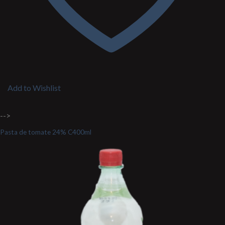
Add to Wishlist
-->
Pasta de tomate 24% C400ml