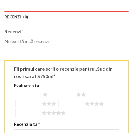
RECENZII (0)
Recenzii
Nu există încă recenzii.
Fii primul care scrii o recenzie pentru „Suc din
rosii sarat S750ml”
Evaluarea ta
Una din 5 stele
2 din 5 stele
3 din 5 stele
4 din 5 stele
5 din 5 stele
Recenzia ta
*