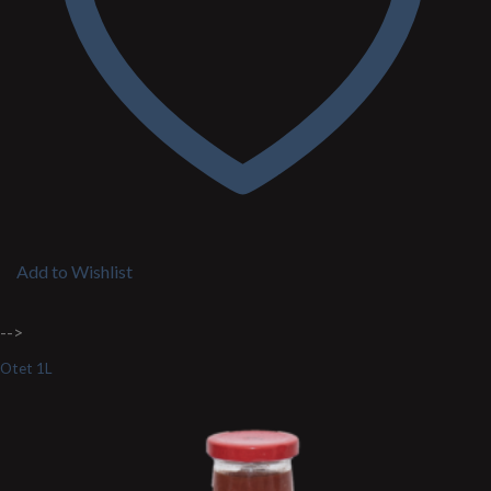
Add to Wishlist
-->
Otet 1L