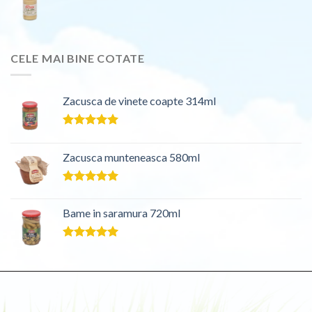
CELE MAI BINE COTATE
Zacusca de vinete coapte 314ml
Evaluat la
5.00
din 5
Zacusca munteneasca 580ml
Evaluat la
5.00
din 5
Bame in saramura 720ml
Evaluat la
5.00
din 5