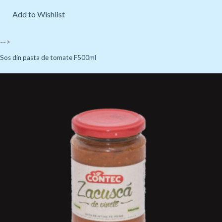
Add to Wishlist
-->
Sos din pasta de tomate F500ml