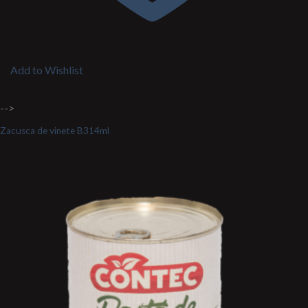
Add to Wishlist
-->
Zacusca de vinete B314ml