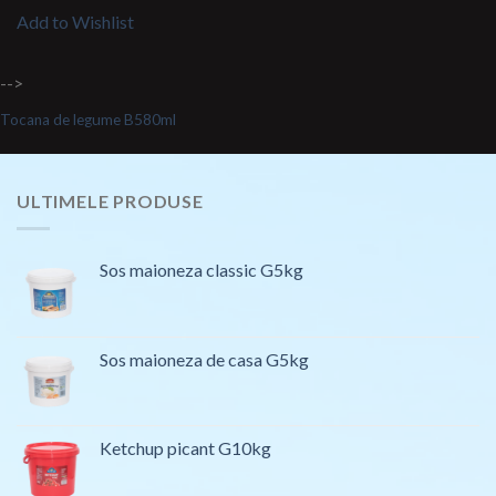
Add to Wishlist
-->
Tocana de legume B580ml
ULTIMELE PRODUSE
Sos maioneza classic G5kg
Sos maioneza de casa G5kg
Ketchup picant G10kg