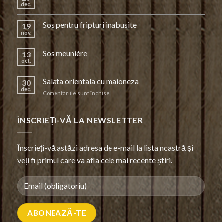
dec.
Sos pentru fripturi inabusite
19
nov.
Sos meunière
13
oct.
Salata orientala cu maioneza
30
dec.
pentru
Comentariile sunt închise
Salata
orientala
cu
ÎNSCRIEȚI-VĂ LA NEWSLETTER
maioneza
Înscrieți-vă astăzi adresa de e-mail la lista noastră și
veți fi primul care va afla cele mai recente știri.