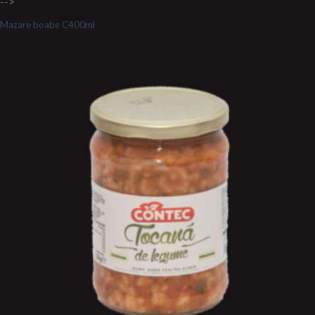
-->
Mazare boabe C400ml