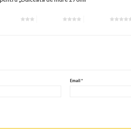
din 5 stele
4 din 5 stele
5 din 5 stele
Email
*