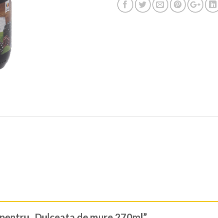
zie pentru „Dulceata de mure 270ml”