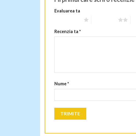
Evaluarea ta
Una din 5 stele
2 din 5 stele
3 
Recenzia ta
*
Nume
*