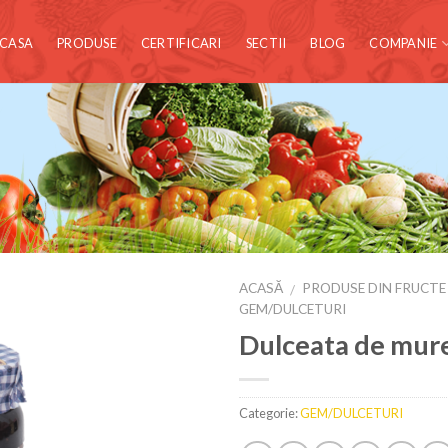
CASA
PRODUSE
CERTIFICARI
SECTII
BLOG
COMPANIE
ACASĂ
PRODUSE DIN FRUCTE
/
GEM/DULCETURI
Dulceata de mur
Categorie:
GEM/DULCETURI