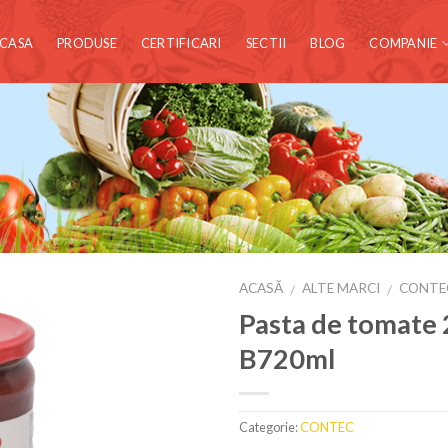
CASA
PRODUSE
CERTIFICARI
SECTII
BLOG
COMPANIE
ACASĂ
ALTE MARCI
CONTE
/
/
Pasta de tomate
B720ml
Categorie:
CONTEC