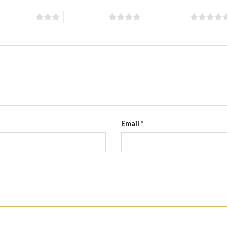
din 5 stele
4 din 5 stele
5 din 5 stele
Email
*