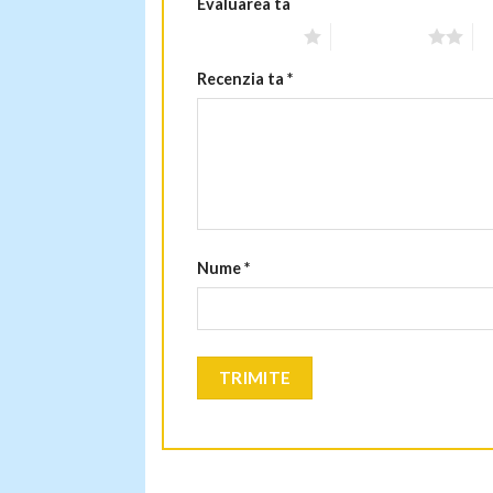
Evaluarea ta
Una din 5 stele
2 din 5 stele
3 
Recenzia ta
*
Nume
*