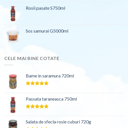
5.00
din 5
Rosii pasate S750ml
Sos samurai G5000ml
CELE MAI BINE COTATE
Bame in saramura 720ml
Evaluat la
5.00
din 5
Passata taraneasca 750ml
Evaluat la
5.00
din 5
Salata de sfecla rosie cuburi 720g