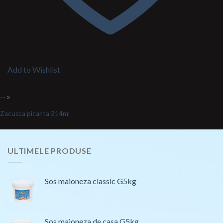
Add to Wishlist
-->
Zacusca picanta 314ml
ULTIMELE PRODUSE
Sos maioneza classic G5kg
Sos maioneza de casa G5kg