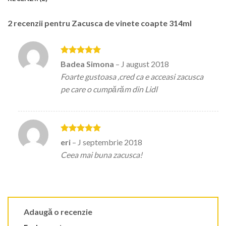
2 recenzii pentru
Zacusca de vinete coapte 314ml
Evaluat la
5
Badea Simona
–
J august 2018
din 5
Foarte gustoasa ,cred ca e acceasi zacusca
pe care o cumpărăm din Lidl
Evaluat la
5
eri
–
J septembrie 2018
din 5
Ceea mai buna zacusca!
Adaugă o recenzie