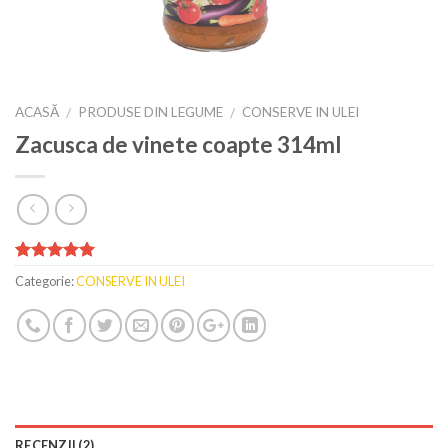
ACASĂ
PRODUSE DIN LEGUME
CONSERVE IN ULEI
/
/
Zacusca de vinete coapte 314ml
Evaluat la
2
Categorie:
CONSERVE IN ULEI
5.00
din 5
pe baza a
evaluări de
la clienți
RECENZII (2)