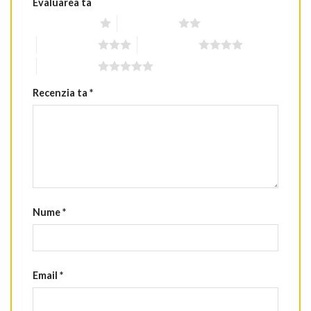
Evaluarea ta
Una din 5 stele
2 din 5 stele
3 din 5 stele
4 din 5 stele
5 din 5 stele
Recenzia ta
*
Nume
*
Email
*