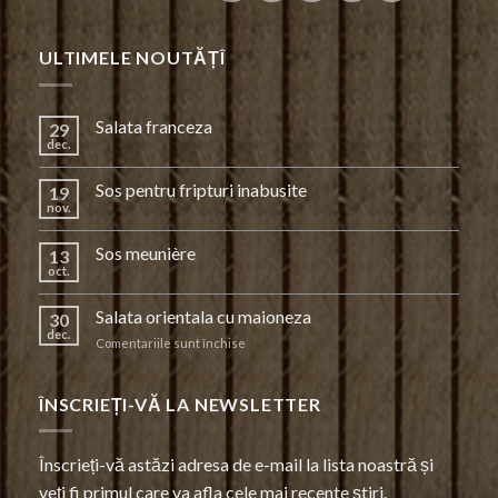
ULTIMELE NOUTĂȚÎ
Salata franceza
29
dec.
Sos pentru fripturi inabusite
19
nov.
Sos meunière
13
oct.
Salata orientala cu maioneza
30
dec.
pentru
Comentariile sunt închise
Salata
orientala
cu
ÎNSCRIEȚI-VĂ LA NEWSLETTER
maioneza
Înscrieți-vă astăzi adresa de e-mail la lista noastră și
veți fi primul care va afla cele mai recente știri.