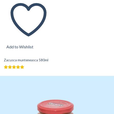
Add to Wishlist
Zacusca munteneasca 580ml
Evaluat la
5.00
din 5