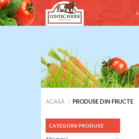
Skip
to
A
content
ACASĂ
PRODUSE DIN FRUCTE
/
CATEGORII PRODUSE
Alte marci