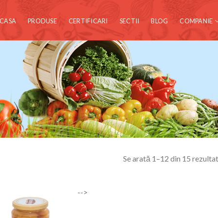
CASA
PRODUSE
CERTIFICARI
SECTII
BLOG
COMPANIE
Se arată 1–12 din 15 rezulta
-->