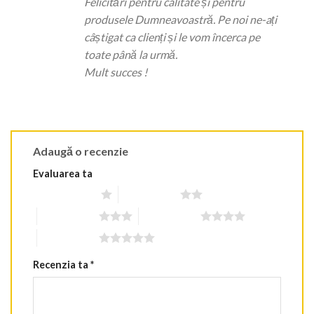
Felicitări pentru calitate și pentru
produsele Dumneavoastră. Pe noi ne-ați
câștigat ca clienți și le vom încerca pe
toate până la urmă.
Mult succes !
Adaugă o recenzie
Evaluarea ta
Una din 5 stele
2 din 5 stele
3 din 5 stele
4 din 5 stele
5 din 5 stele
Recenzia ta
*