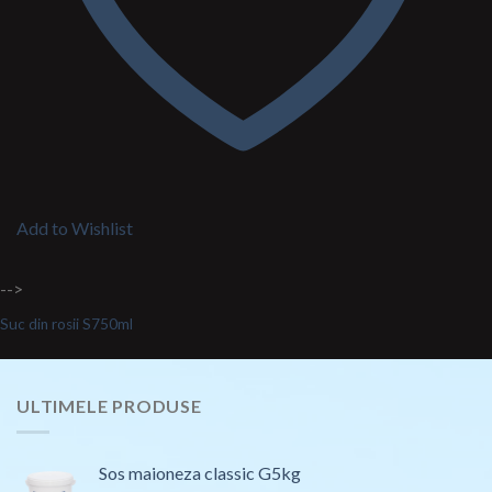
Add to Wishlist
-->
Suc din rosii S750ml
ULTIMELE PRODUSE
Sos maioneza classic G5kg