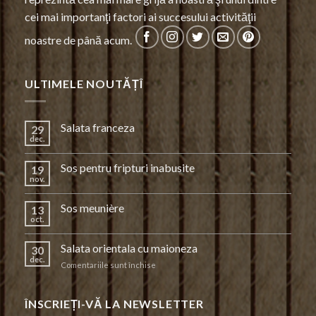
cei mai importanţi factori ai succesului activităţii
noastre de până acum.
ULTIMELE NOUTĂȚÎ
Salata franceza
29
dec.
Sos pentru fripturi inabusite
19
nov.
Sos meunière
13
oct.
Salata orientala cu maioneza
30
dec.
pentru
Comentariile sunt închise
Salata
orientala
cu
ÎNSCRIEȚI-VĂ LA NEWSLETTER
maioneza