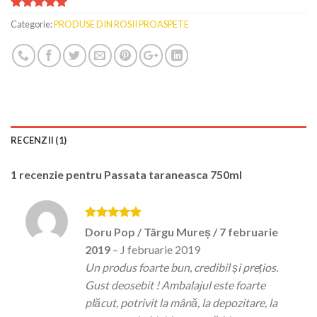
Evaluat la
Categorie:
PRODUSE DIN ROSII PROASPETE
5.00
din 5
pe baza
unei singure
evaluări
RECENZII (1)
1 recenzie pentru
Passata taraneasca 750ml
Evaluat la
5
Doru Pop / Târgu Mureș / 7 februarie
din 5
2019
–
J februarie 2019
Un produs foarte bun, credibil și prețios.
Gust deosebit ! Ambalajul este foarte
plăcut, potrivit la mână, la depozitare, la