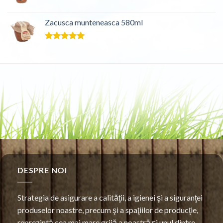
Evaluat la
5.00
din 5
Zacusca munteneasca 580ml
Evaluat la
5.00
din 5
DESPRE NOI
Strategia de asigurare a calităţii, a igienei şi a siguranţei
produselor noastre, precum şi a spaţiilor de producţie,
reprezintă cea mai mare grijă a noastră şi unul dintre