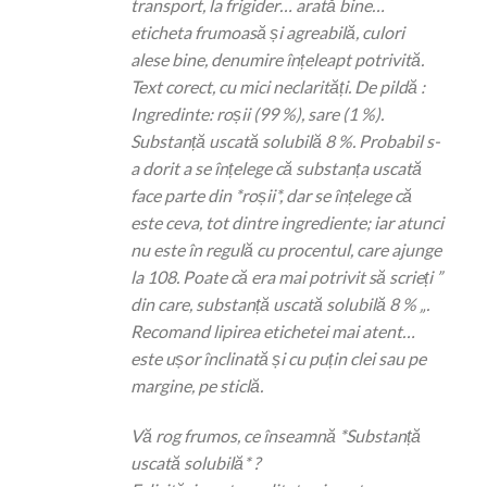
transport, la frigider… arată bine…
eticheta frumoasă și agreabilă, culori
alese bine, denumire înțeleapt potrivită.
Text corect, cu mici neclarități. De pildă :
Ingredinte: roșii (99 %), sare (1 %).
Substanță uscată solubilă 8 %. Probabil s-
a dorit a se înțelege că substanța uscată
face parte din *roșii*, dar se înțelege că
este ceva, tot dintre ingrediente; iar atunci
nu este în regulă cu procentul, care ajunge
la 108. Poate că era mai potrivit să scrieți ”
din care, substanță uscată solubilă 8 % „.
Recomand lipirea etichetei mai atent…
este ușor înclinată și cu puțin clei sau pe
margine, pe sticlă.
Vă rog frumos, ce înseamnă *Substanță
uscată solubilă* ?