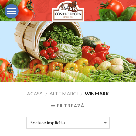
Skip
to
content
ACASĂ
ALTE MARCI
WINMARK
/
/
FILTREAZĂ