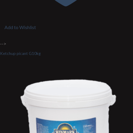
Add to Wishlist
-->
Ketchup picant G10kg