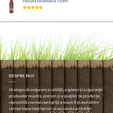
Passata taraneasca 750ml
Evaluat la
5.00
din 5
DESPRE NOI
Strategia de asigurare a calităţii, a igienei şi a siguranţei
produselor noastre, precum şi a spaţiilor de producţie,
reprezintă cea mai mare grijă a noastră şi unul dintre
cei mai importanţi factori ai succesului activităţii