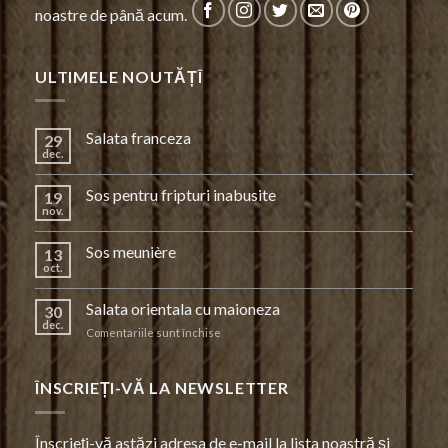
noastre de până acum.
ULTIMELE NOUTĂȚÎ
Salata franceza
29
dec.
Sos pentru fripturi inabusite
19
nov.
Sos meunière
13
oct.
Salata orientala cu maioneza
30
dec.
pentru
Comentariile sunt închise
Salata
orientala
cu
ÎNSCRIEȚI-VĂ LA NEWSLETTER
maioneza
Înscrieți-vă astăzi adresa de e-mail la lista noastră și