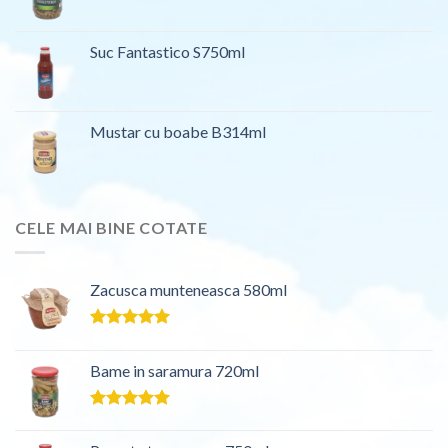
Suc Fantastico S750ml
Mustar cu boabe B314ml
CELE MAI BINE COTATE
Zacusca munteneasca 580ml
Evaluat la
5.00
din 5
Bame in saramura 720ml
Evaluat la
5.00
din 5