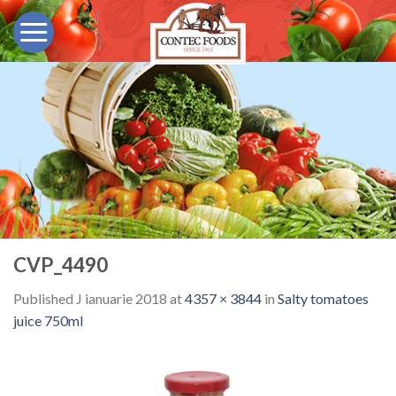
Skip
to
content
CVP_4490
Published
J ianuarie 2018
at
4357 × 3844
in
Salty tomatoes
juice 750ml