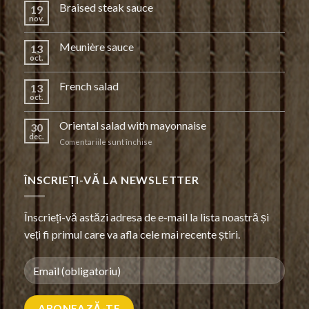
Braised steak sauce
19
nov.
Meunière sauce
13
oct.
French salad
13
oct.
Oriental salad with mayonnaise
30
dec.
pentru
Comentariile sunt închise
Oriental
salad
with
ÎNSCRIEȚI-VĂ LA NEWSLETTER
mayonnaise
Înscrieți-vă astăzi adresa de e-mail la lista noastră și
veți fi primul care va afla cele mai recente știri.