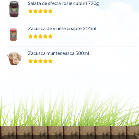
Salata de sfecla rosie cuburi 720g
Evaluat la
5.00
din 5
Zacusca de vinete coapte 314ml
Evaluat la
5.00
din 5
Zacusca munteneasca 580ml
Evaluat la
5.00
din 5