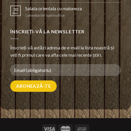
Salata orientala cu maioneza
30
dec.
pentru
Comentariile sunt închise
Salata
orientala
cu
ÎNSCRIEȚI-VĂ LA NEWSLETTER
maioneza
Înscrieți-vă astăzi adresa de e-mail la lista noastră și
veți fi primul care va afla cele mai recente știri.