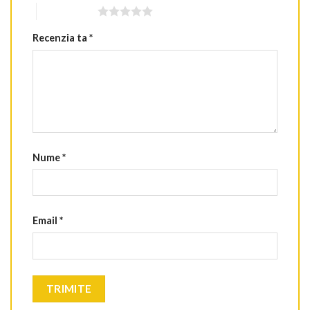
5 din 5 stele
Recenzia ta
*
Nume
*
Email
*