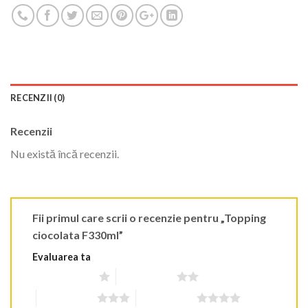
RECENZII (0)
Recenzii
Nu există încă recenzii.
Fii primul care scrii o recenzie pentru „Topping
ciocolata F330ml”
Evaluarea ta
Una din 5 stele
2 din 5 stele
3 din 5 stele
4 din 5 stele