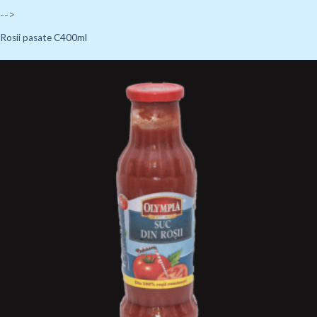
-->
Rosii pasate C400ml