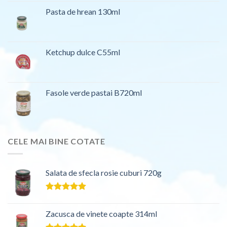
Pasta de hrean 130ml
Ketchup dulce C55ml
Fasole verde pastai B720ml
CELE MAI BINE COTATE
Salata de sfecla rosie cuburi 720g
Evaluat la
5.00
din 5
Zacusca de vinete coapte 314ml