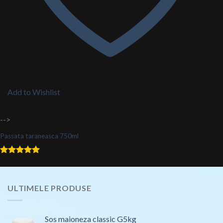
Add to Wishlist
-->
Passata taraneasca 750ml
Evaluat la
5.00
din 5
ULTIMELE PRODUSE
Sos maioneza classic G5kg