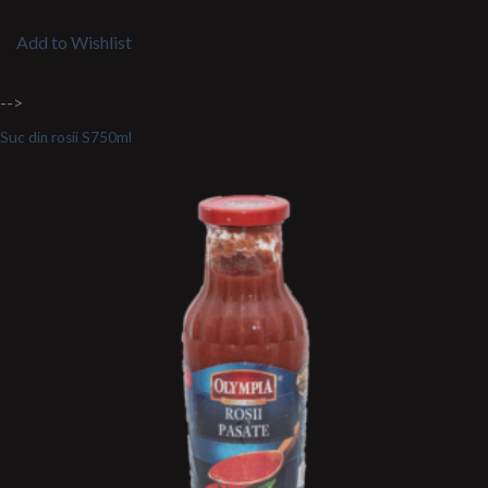
Add to Wishlist
-->
Suc din rosii S750ml