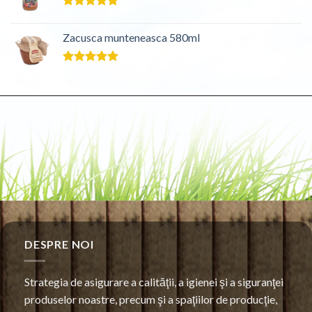
Evaluat la
5.00
din 5
Zacusca munteneasca 580ml
Evaluat la
5.00
din 5
DESPRE NOI
Strategia de asigurare a calităţii, a igienei şi a siguranţei
produselor noastre, precum şi a spaţiilor de producţie,