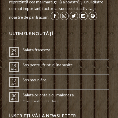
reprezintă cea mai mare grijă a noastră şi unul dintre
cei mai importanţi factori ai succesului activităţii
noastre de până acum.
ULTIMELE NOUTĂȚÎ
Salata franceza
29
dec.
Sos pentru fripturi inabusite
19
nov.
Sos meunière
13
oct.
Salata orientala cu maioneza
30
dec.
pentru
Comentariile sunt închise
Salata
orientala
cu
ÎNSCRIEȚI-VĂ LA NEWSLETTER