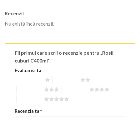
Recenzii
Nu există încă recenzii.
Fii primul care scrii o recenzie pentru „Rosii
cuburi C400ml”
Evaluarea ta
Una din 5 stele
2 din 5 stele
3 din 5 stele
4 din 5 stele
5 din 5 stele
Recenzia ta
*