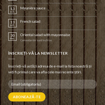
Meunière sauce
13
oct.
French salad
13
oct.
Oriental salad with mayonnaise
30
dec.
pentru
Comentariile sunt închise
Oriental
salad
with
ÎNSCRIEȚI-VĂ LA NEWSLETTER
mayonnaise
Înscrieți-vă astăzi adresa de e-mail la lista noastră și
veți fi primul care va afla cele mai recente știri.