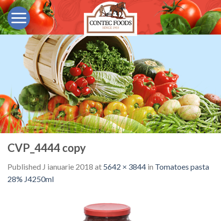
Skip
to
content
CVP_4444 copy
Published
J ianuarie 2018
at
5642 × 3844
in
Tomatoes pasta
28% J4250ml