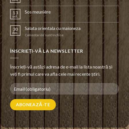
Sos meunière
13
oct.
Salata orientala cu maioneza
30
dec.
pentru
Comentariile sunt închise
Salata
orientala
cu
ÎNSCRIEȚI-VĂ LA NEWSLETTER
maioneza
Înscrieți-vă astăzi adresa de e-mail la lista noastră și
veți fi primul care va afla cele mai recente știri.