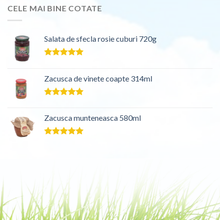
CELE MAI BINE COTATE
Salata de sfecla rosie cuburi 720g
Evaluat la
5.00
din 5
Zacusca de vinete coapte 314ml
Evaluat la
5.00
din 5
Zacusca munteneasca 580ml
Evaluat la
5.00
din 5