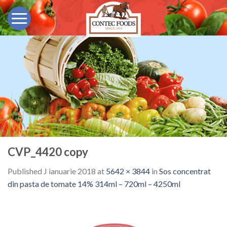
Skip
to
content
CVP_4420 copy
Published
J ianuarie 2018
at
5642 × 3844
in
Sos concentrat
din pasta de tomate 14% 314ml – 720ml – 4250ml