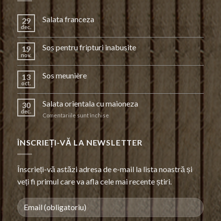
Salata franceza
29
dec.
Sos pentru fripturi inabusite
19
nov.
Sos meunière
13
oct.
Salata orientala cu maioneza
30
dec.
pentru
Comentariile sunt închise
Salata
orientala
cu
ÎNSCRIEȚI-VĂ LA NEWSLETTER
maioneza
Înscrieți-vă astăzi adresa de e-mail la lista noastră și
veți fi primul care va afla cele mai recente știri.