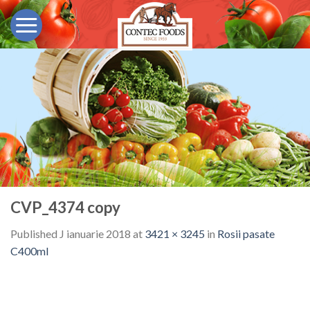
Skip
to
content
CVP_4374 copy
Published
J ianuarie 2018
at
3421 × 3245
in
Rosii pasate
C400ml