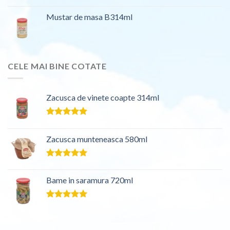
Mustar de masa B314ml
CELE MAI BINE COTATE
Zacusca de vinete coapte 314ml
Evaluat la
5.00
din 5
Zacusca munteneasca 580ml
Evaluat la
5.00
din 5
Bame in saramura 720ml
Evaluat la
5.00
din 5