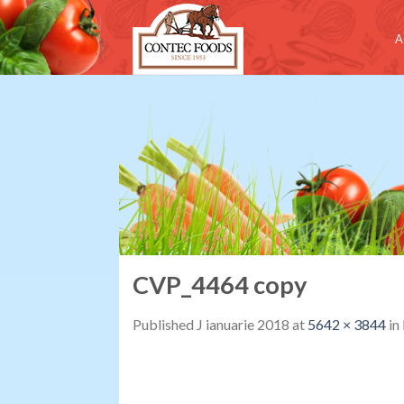
Skip
to
A
content
CVP_4464 copy
Published
J ianuarie 2018
at
5642 × 3844
in