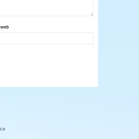
 web
sca