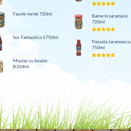
Evaluat la
Fasole verde 720ml
5.00
Bame in saramura
din 5
720ml
Evaluat la
Suc Fantastico S750ml
5.00
Passata taraneasca
din 5
750ml
Mustar cu boabe
Evaluat la
B314ml
5.00
din 5