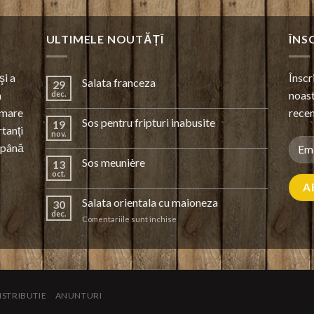
ULTIMELE NOUTĂȚÎ
ÎNS
şi a
Înscr
Salata franceza
29
a
noast
dec.
 mare
recen
Sos pentru fripturi inabusite
19
rtanţi
nov.
e până
Sos meunière
13
oct.
Salata orientala cu maioneza
30
dec.
pentru
Comentariile sunt închise
Salata
orientala
cu
maioneza
ISTRIBUTIE
ANUNTURI