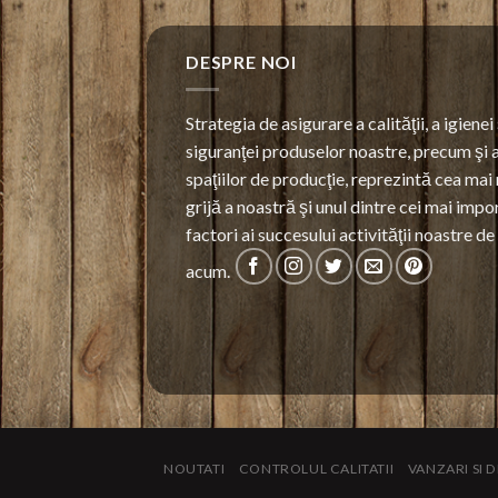
DESPRE NOI
Strategia de asigurare a calităţii, a igienei 
siguranţei produselor noastre, precum şi 
spaţiilor de producţie, reprezintă cea mai
grijă a noastră şi unul dintre cei mai impo
factori ai succesului activităţii noastre d
acum.
NOUTATI
CONTROLUL CALITATII
VANZARI SI D