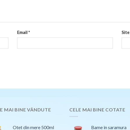
Email
*
Site
E MAI BINE VÂNDUTE
CELE MAI BINE COTATE
Otet din mere 500ml
Bame in saramura