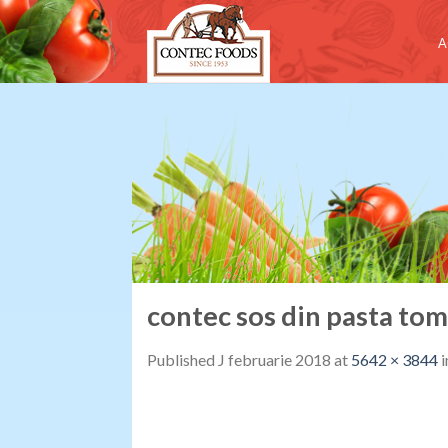
Skip
to
A
content
contec sos din pasta to
Published
J februarie 2018
at
5642 × 3844
i