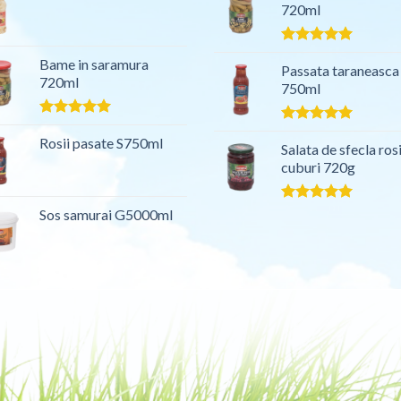
720ml
Evaluat la
Bame in saramura
5.00
Passata taraneasca
din 5
720ml
750ml
Evaluat la
Evaluat la
5.00
Rosii pasate S750ml
din 5
5.00
Salata de sfecla ros
din 5
cuburi 720g
Evaluat la
Sos samurai G5000ml
5.00
din 5