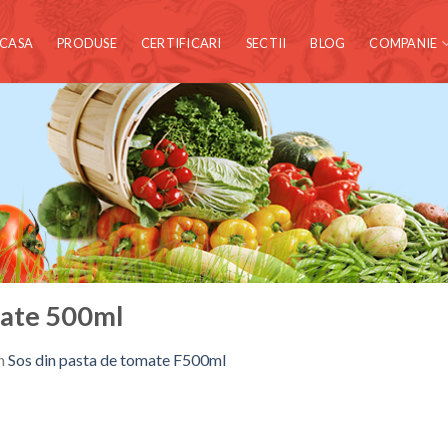
CASA
PRODUSE
CERTIFICARI
SECTII
BLOG
COMPANIE
mate 500ml
n
Sos din pasta de tomate F500ml