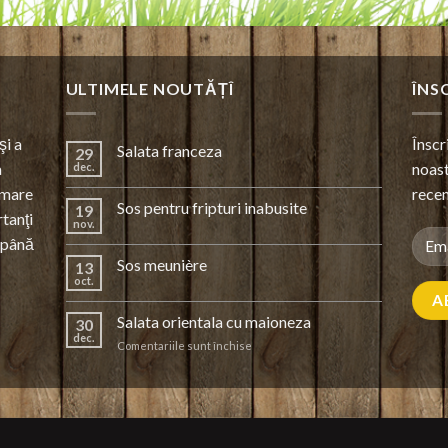
ULTIMELE NOUTĂȚÎ
ÎNS
şi a
Înscr
Salata franceza
29
a
noast
dec.
 mare
recen
Sos pentru fripturi inabusite
19
rtanţi
nov.
e până
Sos meunière
13
oct.
Salata orientala cu maioneza
30
dec.
pentru
Comentariile sunt închise
Salata
orientala
cu
maioneza