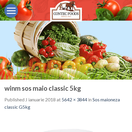
Skip
to
content
winm sos maio classic 5kg
Published
J ianuarie 2018
at
5642 × 3844
in
Sos maioneza
classic G5kg