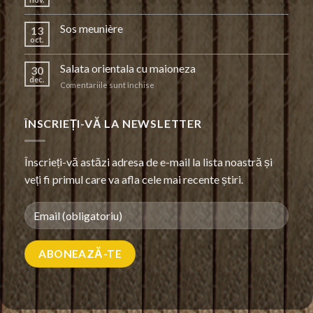
Sos meunière
13
oct.
Salata orientala cu maioneza
30
dec.
pentru
Comentariile sunt închise
Salata
orientala
cu
ÎNSCRIEȚI-VĂ LA NEWSLETTER
maioneza
Înscrieți-vă astăzi adresa de e-mail la lista noastră și
veți fi primul care va afla cele mai recente știri.