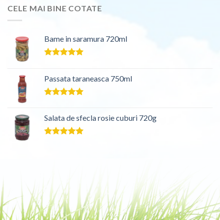
CELE MAI BINE COTATE
Bame in saramura 720ml
Evaluat la
5.00
din 5
Passata taraneasca 750ml
Evaluat la
5.00
din 5
Salata de sfecla rosie cuburi 720g
Evaluat la
5.00
din 5