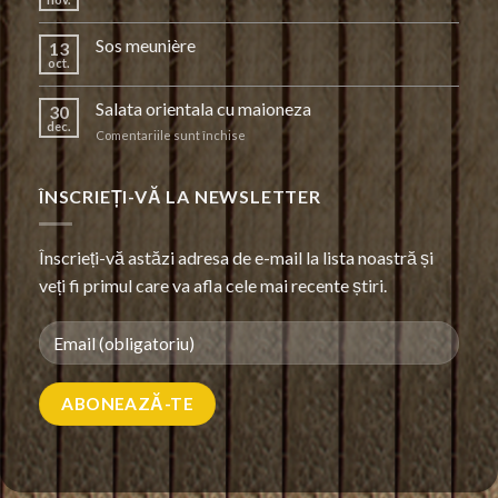
Sos meunière
13
oct.
Salata orientala cu maioneza
30
dec.
pentru
Comentariile sunt închise
Salata
orientala
cu
ÎNSCRIEȚI-VĂ LA NEWSLETTER
maioneza
Înscrieți-vă astăzi adresa de e-mail la lista noastră și
veți fi primul care va afla cele mai recente știri.