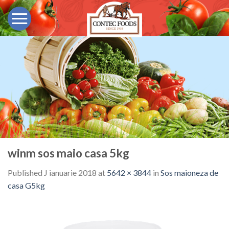
Skip
to
content
winm sos maio casa 5kg
Published
J ianuarie 2018
at
5642 × 3844
in
Sos maioneza de
casa G5kg