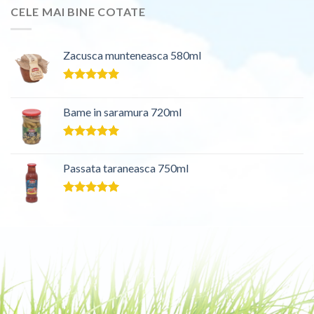
CELE MAI BINE COTATE
Zacusca munteneasca 580ml
Evaluat la
5.00
din 5
Bame in saramura 720ml
Evaluat la
5.00
din 5
Passata taraneasca 750ml
Evaluat la
5.00
din 5