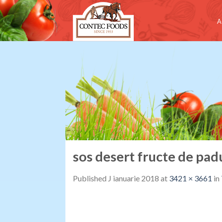
Skip
to
A
content
sos desert fructe de pa
Published
J ianuarie 2018
at
3421 × 3661
in