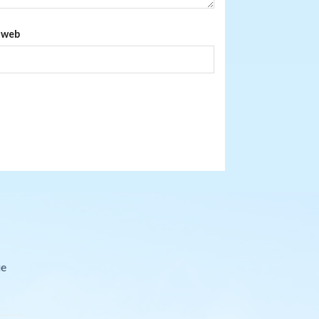
 web
ie