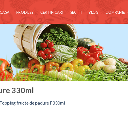
CASA
PRODUSE
CERTIFICARI
SECTII
BLOG
COMPANIE
dure 330ml
Topping fructe de padure F330ml