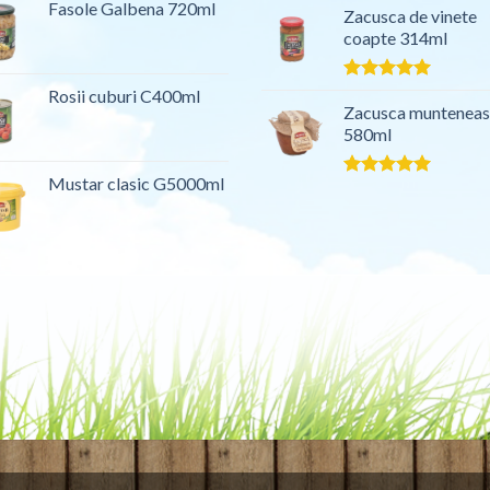
Fasole Galbena 720ml
5.00
Zacusca de vinete
din 5
coapte 314ml
Evaluat la
Rosii cuburi C400ml
5.00
Zacusca muntenea
din 5
580ml
Mustar clasic G5000ml
Evaluat la
5.00
din 5