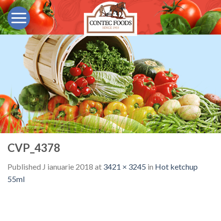
Skip
to
content
CVP_4378
Published
J ianuarie 2018
at
3421 × 3245
in
Hot ketchup
55ml