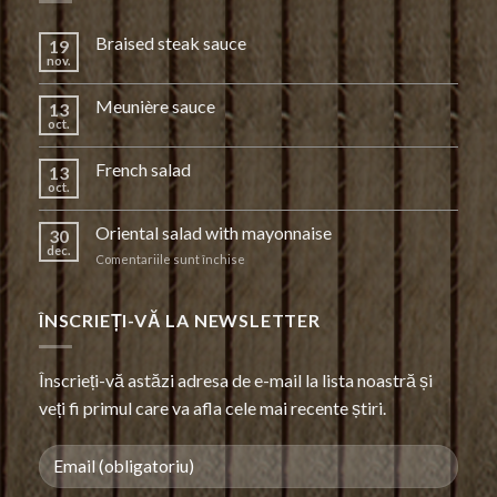
Braised steak sauce
19
nov.
Meunière sauce
13
oct.
French salad
13
oct.
Oriental salad with mayonnaise
30
dec.
pentru
Comentariile sunt închise
Oriental
salad
with
ÎNSCRIEȚI-VĂ LA NEWSLETTER
mayonnaise
Înscrieți-vă astăzi adresa de e-mail la lista noastră și
veți fi primul care va afla cele mai recente știri.