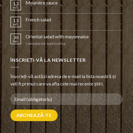
Meunière sauce
13
oct.
French salad
13
oct.
Oriental salad with mayonnaise
30
dec.
pentru
Comentariile sunt închise
Oriental
salad
with
ÎNSCRIEȚI-VĂ LA NEWSLETTER
mayonnaise
Înscrieți-vă astăzi adresa de e-mail la lista noastră și
veți fi primul care va afla cele mai recente știri.