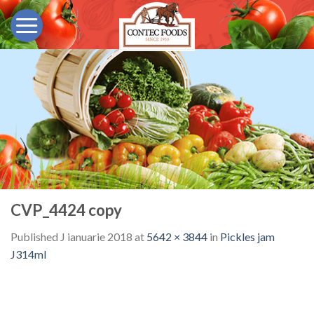
Skip
to
content
CVP_4424 copy
Published
J ianuarie 2018
at
5642 × 3844
in
Pickles jam
J314ml